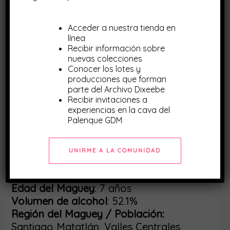
Información General
Maestro Palenquero
: Don Valentín Cortés
Acceder a nuestra tienda en
Pueblo de producción
: Santiago
línea
Matatlán, Oaxaca.
Recibir información sobre
nuevas colecciones
Palenque / Destilería: Guardianes del
Conocer los lotes y
Mezcal
producciones que forman
Categoría
: Destilado de agave
parte del Archivo Dixeebe
Presentación
: 375ml
Recibir invitaciones a
experiencias en la cava del
Edición
: 05
Palenque GDM
Lote
: DVCTO0124
Especificaciones Técnicas
UNIRME A LA COMUNIDAD
Maguey
: Tobalá
Nombre Científico
: Agave Potatorum
Edad del Maguey
: 7 años
Volumen de alcohol
: 52.1%
Región del Maguey / Población:
Santiago Matatlán, Valles Centrales,