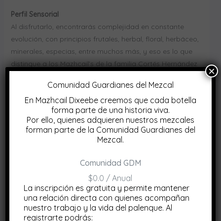
Perfil Sensorial
Al disfrutarlo, encontrarás complejidad en constante
evolución, con principios frutales, herbal, floral, herbáceo,
minerales, especias, entre muchos más, y eso es lo que
distingue a los Mazhcail’s de la familia Cortés Hernández
×
y sus espíritus.
Comunidad Guardianes del Mezcal
Disponibilidad:
36 disponibles
En Mazhcail Dixeebe creemos que cada botella
forma parte de una historia viva.
TOBALÁ
AÑADIR AL CARRITO
Por ello, quienes adquieren nuestros mezcales
|
forman parte de la Comunidad Guardianes del
5
Mezcal.
EDICIÓN
Comunidad GDM
375
Descripción
ML
$0.0 / Anual
La inscripción es gratuita y permite mantener
cantidad
Información adicional
una relación directa con quienes acompañan
nuestro trabajo y la vida del palenque. Al
Valoraciones (0)
registrarte podrás: