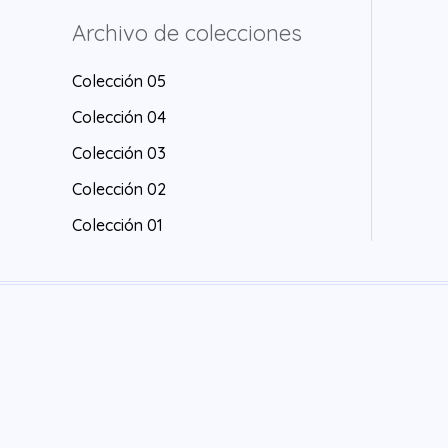
u
d
o
r
Archivo de colecciones
c
u
d
o
t
c
u
Colección 05
d
o
t
c
u
Colección 04
o
t
c
Colección 03
o
t
Colección 02
s
o
Colección 01