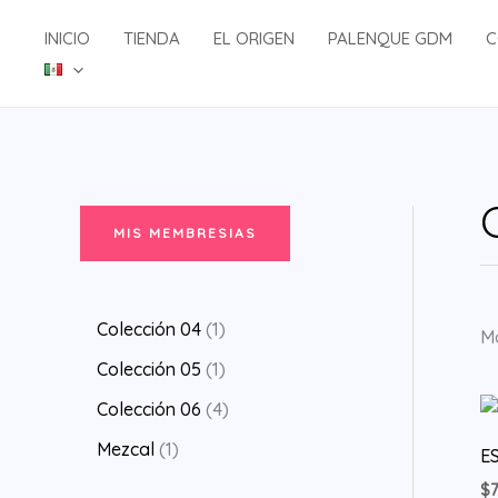
Ir
INICIO
TIENDA
EL ORIGEN
PALENQUE GDM
C
al
contenido
MIS MEMBRESIAS
1
Colección 04
1
Mo
p
1
Colección 05
1
r
p
4
Colección 06
4
o
r
p
1
Mezcal
1
ES
d
o
r
p
$